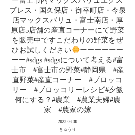
ー富士市内マックスバリュエクス
プレス・国久保店・御幸町店・今泉
店マックスバリュ・富士南店・厚
原店5店舗の産直コーナーにて野菜
を販売中です‍こだわりの野菜をぜ
ひお試しください
ーーーーーー
ーー#sdgs #sdgsについて考える#富
士市 #富士市の野菜#静岡県 #産
直野菜#産直コーナー #ブロッコ
リー #ブロッコリーレシピ#夕飯
何にする？#農業 #農業夫婦#農
家 #農家の嫁
2023.03.30
きゅうり