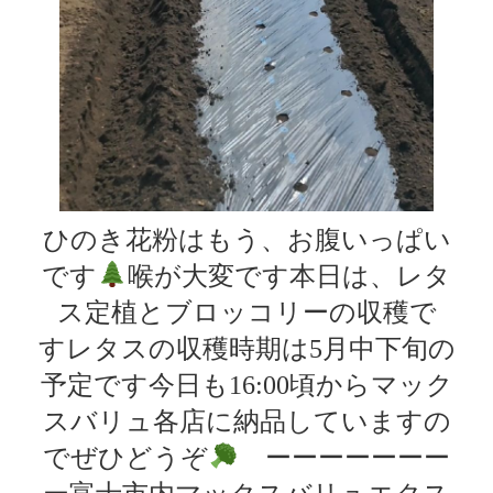
ひのき花粉はもう、お腹いっぱい
です
喉が大変です本日は、レタ
ス定植とブロッコリーの収穫で
す‍レタスの収穫時期は5月中下旬の
予定です今日も16:00頃からマック
スバリュ各店に納品していますの
でぜひどうぞ
ーーーーーーー