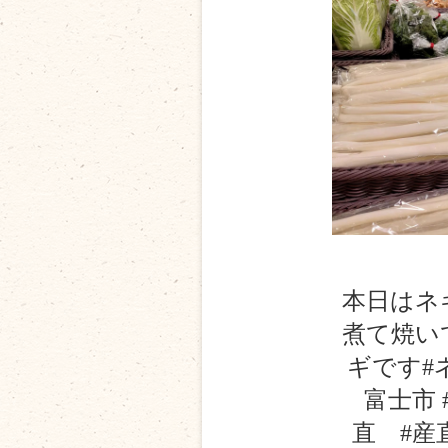
本日はネ
煮て焼い
ギです#
富士市 
直 #産