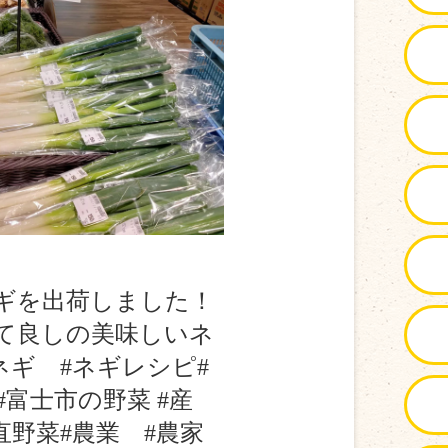
ギを出荷しました！
て良しの美味しいネ
ネギ #ネギレシピ#
#富士市の野菜 #産
直野菜#農業 #農家