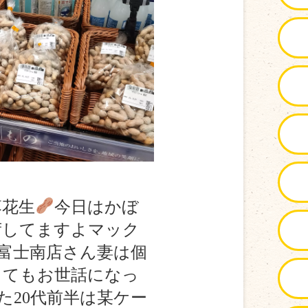
落花生
今日はかぼ
荷してますよマック
富士南店さん妻は個
とてもお世話になっ
た20代前半は某ケー