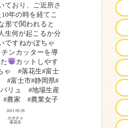
いており、ご近所さ
10年の時を経てこ
な形で関われると
人生何が起こるか分
いですねかぼちゃ
ロチンカッターを導
した
カットしやす
ちゃ #落花生#富士
 #富士市#静岡県#
バリュ #地場生産
 #農家 #農業女子
2021.09.28
カボチャ
落花生