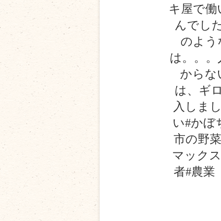
キ屋で働
んでした
のよう
は。。。
からな
は、ギ
入しま
い#かぼ
市の野菜
マックス
者#農業