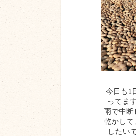
今日も1
ってま
雨で中断
乾かして
したい