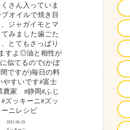
たくさん入っていま
ーブオイルで焼き目
て、ジャガイモとマ
してみました歯ごた
り、とてもさっぱり
ますよ◎油と相性が
に似てるので(かぼ
間ですが)毎日の料
いやすいです#富士
菜農家 #静岡#ふじ
#ズッキーニ#ズッ
キーニレシピ
2021.06.29
ズッキーニ