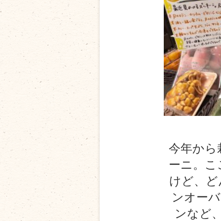
今年から
ーニ。こ
けど、ど
ンオーバ
ンなど