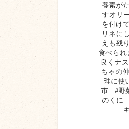
養素が
す️オリ
を付け
リネに
えも残
食べられ
良くナス
ちゃの仲
理に使
市 #野
のくに 