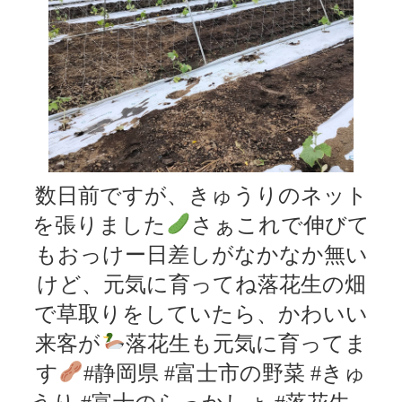
数日前ですが、きゅうりのネット
を張りました
さぁこれで伸びて
もおっけー日差しがなかなか無い
けど、元気に育ってね落花生の畑
で草取りをしていたら、かわいい
来客が
落花生も元気に育ってま
す
#静岡県 #富士市の野菜 #きゅ